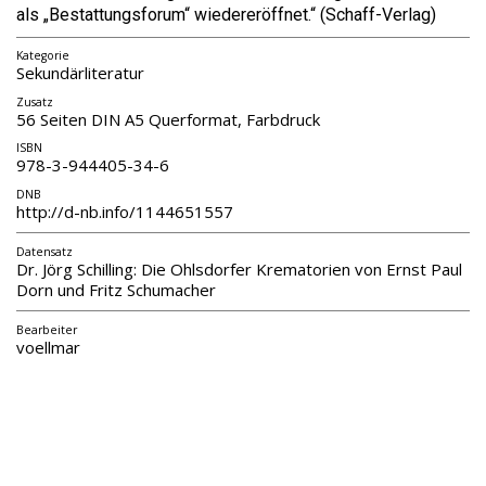
als „Bestattungsforum“ wiedereröffnet.“ (Schaff-Verlag)
Kategorie
Sekundärliteratur
Zusatz
56 Seiten DIN A5 Querformat, Farbdruck
ISBN
978-3-944405-34-6
DNB
http://d-nb.info/1144651557
Datensatz
Dr. Jörg Schilling: Die Ohlsdorfer Krematorien von Ernst Paul
Dorn und Fritz Schumacher
Bearbeiter
voellmar
Fritz-Schumacher-Gesellschaft e.V.
Große Elbstraße 279