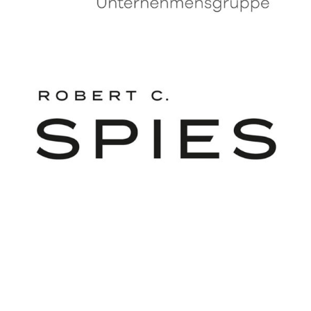
Fritz-Schumacher-Gesellschaft e.V.
Große Elbstraße 279