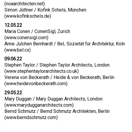
(
noaarchitecten.net
)
Simon Jüttner / Kofink Schels, München
(
www.kofinkschels.de
)
12.05.22
Maria Conen / ConenSigl, Zurich
(
www.conensigl.com
)
Anne Julchen Bernhardt / BeL Sozietät für Architektur, Köln
(
www.bel.cx
)
09.06.22
Stephen Taylor / Stephen Taylor Architects, London
(
www.stephentaylorarchitects.co.uk
)
Verena von Beckerath / Heide & von Beckerath, Berlin
(
www.heidevonbeckerath.com
)
29.05.22
Mary Duggan / Mary Duggan Architects, London
(
www.marydugganarchitects.com
)
Bernd Schmutz / Bernd Schmutz Architekten, Berlin
(
www.berndschmutz.com
)