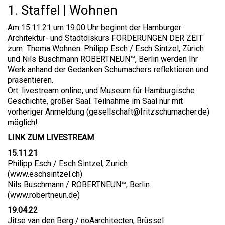
1. Staffel | Wohnen
Am 15.11.21 um 19.00 Uhr beginnt der Hamburger
Architektur- und Stadtdiskurs FORDERUNGEN DER ZEIT
zum Thema Wohnen. Philipp Esch / Esch Sintzel, Zürich
und Nils Buschmann ROBERTNEUN™, Berlin werden Ihr
Werk anhand der Gedanken Schumachers reflektieren und
präsentieren.
Ort: livestream online, und Museum für Hamburgische
Geschichte, großer Saal. Teilnahme im Saal nur mit
vorheriger Anmeldung (gesellschaft@fritzschumacher.de)
möglich!
LINK ZUM LIVESTREAM
15.11.21
Philipp Esch / Esch Sintzel, Zurich
(
www.eschsintzel.ch
)
Nils Buschmann / ROBERTNEUN™, Berlin
(
www.robertneun.de
)
19.04.22
Jitse van den Berg / noAarchitecten, Brüssel