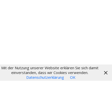
aktuell
Fritz Schumacher
Fritz-Schumacher-Gesellschaft
Impressum
Datenschutz
Login
Mit der Nutzung unserer Website erklären Sie sich damit
© 2024
einverstanden, dass wir Cookies verwenden.
Datenschutzerklärung
OK