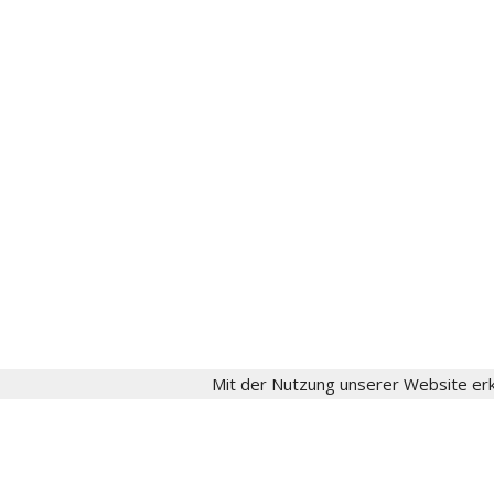
gesellschaft[at]fritzschumacher.de
Instagram
aktuell
Fritz Schumacher
Fritz-Schumacher-Gesellschaft
Impressum
Datenschutz
Login
Mit der Nutzung unserer Website erk