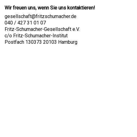
Wir freuen uns, wenn Sie uns kontaktieren!
gesellschaft@fritzschumacher.de
040 / 427 31 01 07
Fritz-Schumacher-Gesellschaft e.V.
c/o Fritz-Schumacher-Institut
Postfach 130373 20103 Hamburg
Fritz-Schumacher-Gesellschaft e.V.
Große Elbstraße 279
22767 Hamburg
gesellschaft[at]fritzschumacher.de