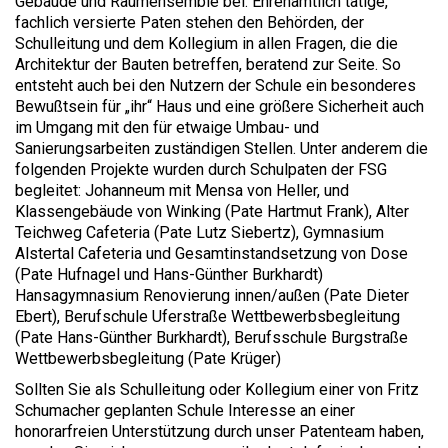
Gebäude und Raumensemble bei. Ehrenamtlich tätige,
fachlich versierte Paten stehen den Behörden, der
Schulleitung und dem Kollegium in allen Fragen, die die
Architektur der Bauten betreffen, beratend zur Seite. So
entsteht auch bei den Nutzern der Schule ein besonderes
Bewußtsein für „ihr“ Haus und eine größere Sicherheit auch
im Umgang mit den für etwaige Umbau- und
Sanierungsarbeiten zuständigen Stellen. Unter anderem die
folgenden Projekte wurden durch Schulpaten der FSG
begleitet: Johanneum mit Mensa von Heller, und
Klassengebäude von Winking (Pate Hartmut Frank), Alter
Teichweg Cafeteria (Pate Lutz Siebertz), Gymnasium
Alstertal Cafeteria und Gesamtinstandsetzung von Dose
(Pate Hufnagel und Hans-Günther Burkhardt)
Hansagymnasium Renovierung innen/außen (Pate Dieter
Ebert), Berufschule Uferstraße Wettbewerbsbegleitung
(Pate Hans-Günther Burkhardt), Berufsschule Burgstraße
Wettbewerbsbegleitung (Pate Krüger)
Sollten Sie als Schulleitung oder Kollegium einer von Fritz
Schumacher geplanten Schule Interesse an einer
honorarfreien Unterstützung durch unser Patenteam haben,