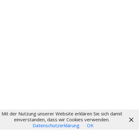
Instagram
aktuell
Fritz Schumacher
Fritz-Schumacher-Gesellschaft
Impressum
Datenschutz
Login
Mit der Nutzung unserer Website erklären Sie sich damit
© 2024
einverstanden, dass wir Cookies verwenden.
Datenschutzerklärung
OK