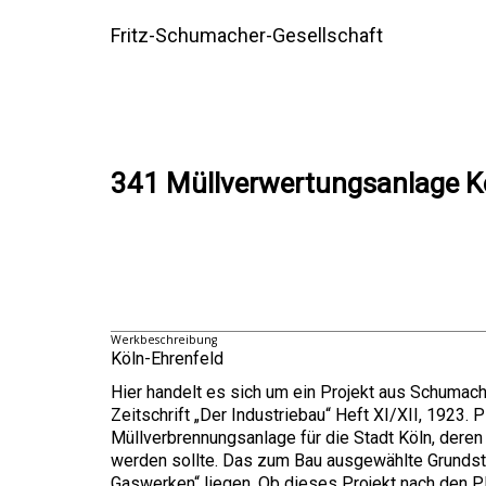
Fritz-Schumacher-Gesellschaft
341 Müllverwertungsanlage K
Werkbeschreibung
Köln-Ehrenfeld
Hier handelt es sich um ein Projekt aus Schumach
Zeitschrift „Der Industriebau“ Heft XI/XII, 1923. 
Müllverbrennungsanlage für die Stadt Köln, dere
werden sollte. Das zum Bau ausgewählte Grundstü
Gaswerken“ liegen. Ob dieses Projekt nach den Pl