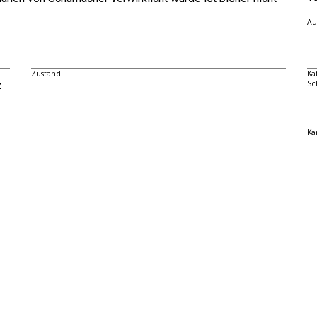
Au
Zustand
Ka
z
Sc
Ka