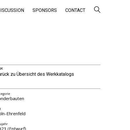
ISCUSSION
SPONSORS
CONTACT
NK
urück zu Übersicht des Werkkatalogs
tegorie
onderbauten
t
öln-Ehrenfeld
ujahr
923 (Entwurf)