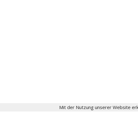
gesellschaft[at]fritzschumacher.de
Instagram
aktuell
Fritz Schumacher
Fritz-Schumacher-Gesellschaft
Impressum
Datenschutz
Login
Mit der Nutzung unserer Website erk