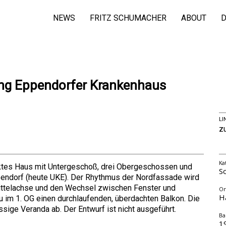
NEWS
FRITZ SCHUMACHER
ABOUT
D
ung Eppendorfer Krankenhaus
LI
z
Ka
cktes Haus mit Untergeschoß, drei Obergeschossen und
S
ndorf (heute UKE). Der Rhythmus der Nordfassade wird
ittelachse und den Wechsel zwischen Fenster und
Or
H
u im 1. OG einen durchlaufenden, überdachten Balkon. Die
ige Veranda ab. Der Entwurf ist nicht ausgeführt.
Ba
1