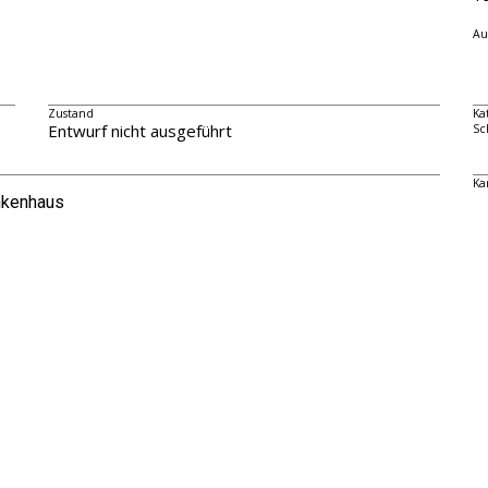
Au
Zustand
Ka
Entwurf nicht ausgeführt
Sc
Ka
nkenhaus