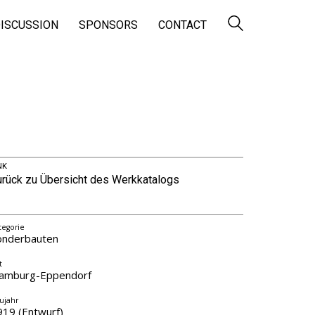
ISCUSSION
SPONSORS
CONTACT
NK
urück zu Übersicht des Werkkatalogs
tegorie
onderbauten
t
amburg-Eppendorf
ujahr
919 (Entwurf)