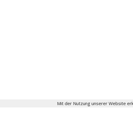
gesellschaft[at]fritzschumacher.de
Instagram
aktuell
Fritz Schumacher
Fritz-Schumacher-Gesellschaft
Impressum
Datenschutz
Login
Mit der Nutzung unserer Website erk