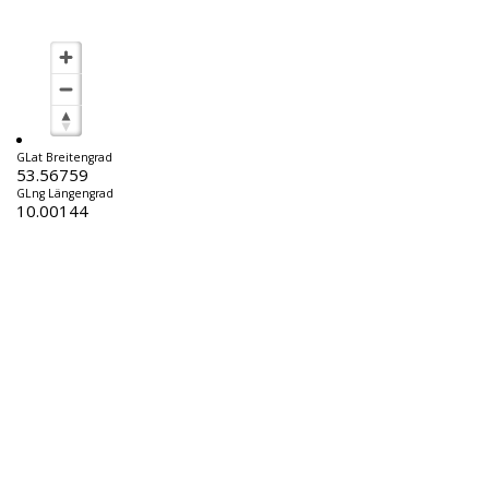
GLat Breitengrad
53.56759
GLng Längengrad
10.00144
Fritz-Schumacher-Gesellschaft e.V.
Große Elbstraße 279
22767 Hamburg
gesellschaft[at]fritzschumacher.de