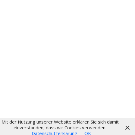
Instagram
aktuell
Fritz Schumacher
Fritz-Schumacher-Gesellschaft
Impressum
Datenschutz
Login
Mit der Nutzung unserer Website erklären Sie sich damit
© 2024
einverstanden, dass wir Cookies verwenden.
Datenschutzerklärung
OK