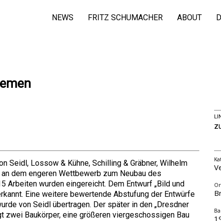
NEWS
FRITZ SCHUMACHER
ABOUT
D
remen
LI
z
Ka
 Seidl, Lossow & Kühne, Schilling & Gräbner, Wilhelm
V
ng an dem engeren Wettbewerb zum Neubau des
5 Arbeiten wurden eingereicht. Dem Entwurf „Bild und
Or
B
erkannt. Eine weitere bewertende Abstufung der Entwürfe
wurde von Seidl übertragen. Der später in den „Dresdner
Ba
gt zwei Baukörper, eine größeren viergeschossigen Bau
1