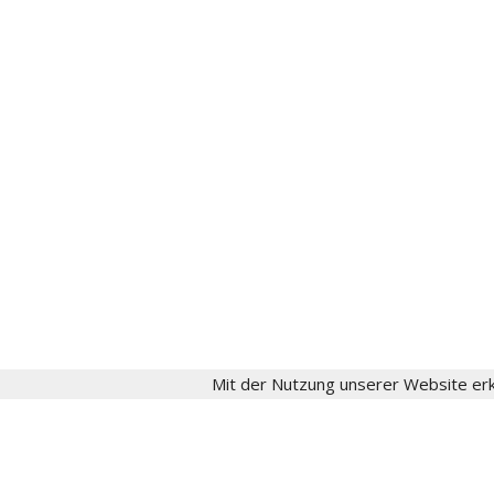
gesellschaft[at]fritzschumacher.de
Instagram
aktuell
Fritz Schumacher
Fritz-Schumacher-Gesellschaft
Impressum
Datenschutz
Login
Mit der Nutzung unserer Website erk