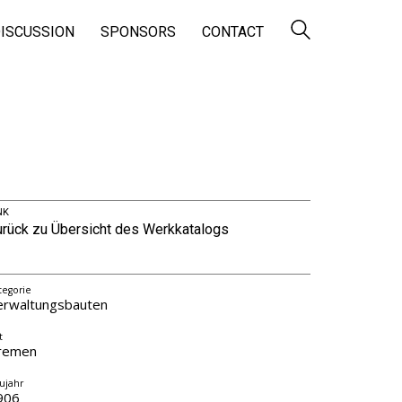
ISCUSSION
SPONSORS
CONTACT
NK
urück zu Übersicht des Werkkatalogs
tegorie
erwaltungsbauten
t
remen
ujahr
906