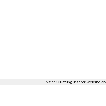
gesellschaft[at]fritzschumacher.de
Instagram
aktuell
Fritz Schumacher
Fritz-Schumacher-Gesellschaft
Impressum
Datenschutz
Login
Mit der Nutzung unserer Website erk