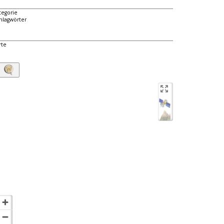
tegorie
hlagwörter
rte