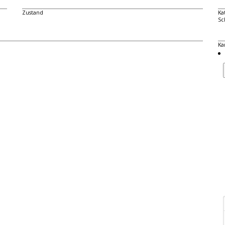
Zustand
Ka
Sc
Ka