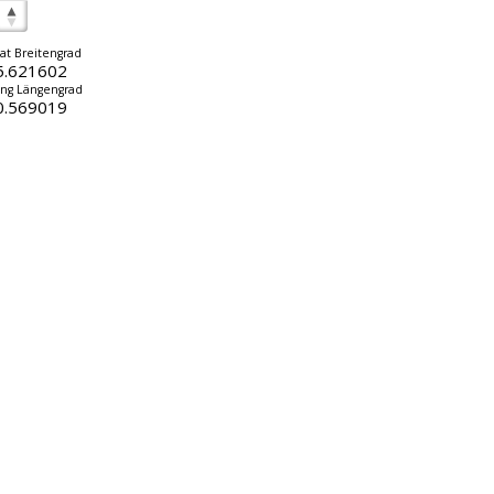
at Breitengrad
5.621602
ng Längengrad
0.569019