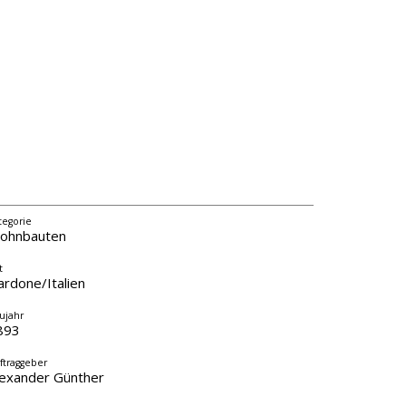
tegorie
ohnbauten
t
ardone/Italien
ujahr
893
ftraggeber
lexander Günther