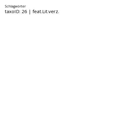
Schlagwörter
taxoID: 26 | feat.Lit.verz.
Fritz-Schumacher-Gesellschaft e.V.
Große Elbstraße 279
22767 Hamburg
gesellschaft[at]fritzschumacher.de
Instagram
aktuell
Fritz Schumacher