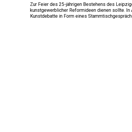
Zur Feier des 25-jährigen Bestehens des Leipz
kunstgewerblicher Reformideen dienen sollte. In
Kunstdebatte in Form eines Stammtischgespräches 
Fritz-Schumacher-Gesellschaft e.V.
Große Elbstraße 279
22767 Hamburg
gesellschaft[at]fritzschumacher.de