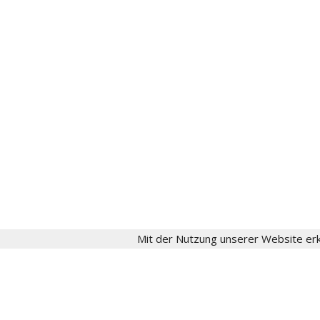
Instagram
aktuell
Fritz Schumacher
Fritz-Schumacher-Gesellschaft
Impressum
Datenschutz
Login
Mit der Nutzung unserer Website erk
© 2024