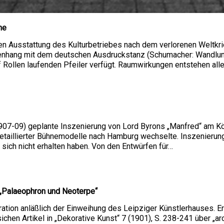
ne
len Ausstattung des Kulturbetriebes nach dem verlorenen Weltkrie
nhang mit dem deutschen Ausdruckstanz (Schumacher: Wandlung
f Rollen laufenden Pfeiler verfügt. Raumwirkungen entstehen alle
907-09) geplante Inszenierung von Lord Byrons „Manfred“ am Kö
detaillierter Bühnemodelle nach Hamburg wechselte. Inszenierun
 sich nicht erhalten haben. Von den Entwürfen für…
„Palaeophron und Neoterpe“
tion anläßlich der Einweihung des Leipziger Künstlerhauses. Er
chen Artikel in „Dekorative Kunst“ 7 (1901), S. 238-241 über „ar