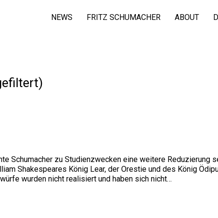
NEWS
FRITZ SCHUMACHER
ABOUT
D
filtert)
chte Schumacher zu Studienzwecken eine weitere Reduzierung 
iam Shakespeares König Lear, der Orestie und des König Ödipu
twürfe wurden nicht realisiert und haben sich nicht…