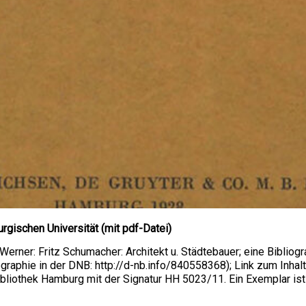
rgischen Universität (mit pdf-Datei)
, Werner: Fritz Schumacher: Architekt u. Städtebauer; eine Biblio
ographie in der DNB: http://d-nb.info/840558368); Link zum Inhal
bliothek Hamburg mit der Signatur HH 5023/11. Ein Exemplar ist