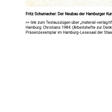
Fritz Schumacher: Der Neubau der Hamburger K
>> link zum Textauszügen über „material-verlag.hf
Hamburg: Christians 1984. (Arbeitshefte zur Denkm
Präsenzexemplar im Hamburg-Lesesaal der Staat
Fritz-Schumacher-Gesellschaft e.V.
Große Elbstraße 279