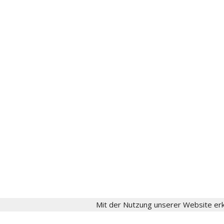
22767 Hamburg
gesellschaft[at]fritzschumacher.de
Instagram
aktuell
Fritz Schumacher
Fritz-Schumacher-Gesellschaft
Impressum
Datenschutz
Login
Mit der Nutzung unserer Website erk