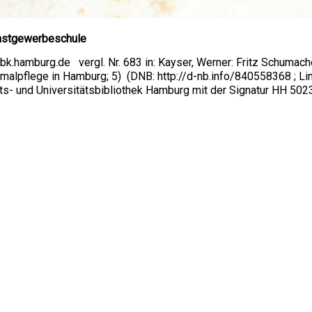
unstgewerbeschule
bk.hamburg.de vergl. Nr. 683 in: Kayser, Werner: Fritz Schumacher
alpflege in Hamburg; 5) (DNB: http://d-nb.info/840558368 ; Link
s- und Universitätsbibliothek Hamburg mit der Signatur HH 5